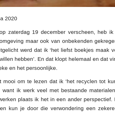
ga 2020
l op zaterdag 19 december verscheen, heb ik 
n omgeving maar ook van onbekenden gekregen.
itgelicht werd dat ik ‘het liefst boekjes maak
willen hebben’. En dat klopt helemaal en dat vi
eke en het persoonlijke.
t mooi om te lezen dat ik ‘het recyclen tot ku
, want ik werk veel met bestaande materiale
erken plaats ik het in een ander perspectief. 
en kun je door die verwondering een zekere