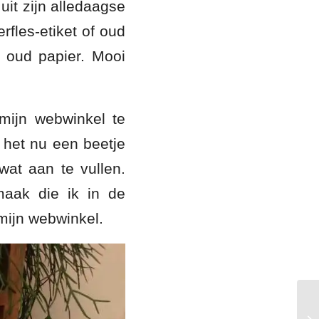
it zijn alledaagse
rfles-etiket of oud
t oud papier. Mooi
ijn webwinkel te
t het nu een beetje
at aan te vullen.
maak die ik in de
mijn webwinkel.