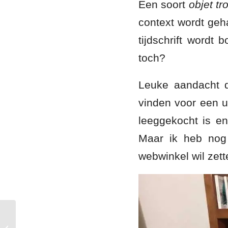
Een soort
objet tr
context wordt geha
tijdschrift wordt
toch?
Leuke aandacht 
vinden voor een un
leeggekocht is e
Maar ik heb nog 
webwinkel wil zett
Bijzonder boekje voor