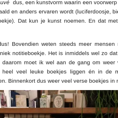
ouvé
dus, een kunstvorm waarin een voorwerp u
ald en anders ervaren wordt (luciferdoosje, bie
 boekje). Dat kun je kunst noemen. En dat me
dus! Bovendien weten steeds meer mensen m
iek notitieboekje. Het is inmiddels wel zo da
n daarom moet ik wel aan de gang om weer w
heel veel leuke boekjes liggen én in de 
en. Binnenkort dus weer veel verse boekjes in 