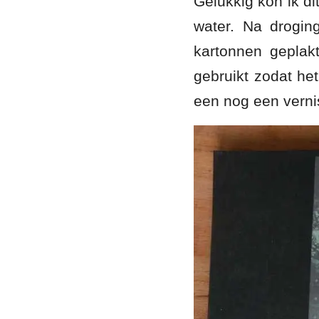
Gelukkig kon ik di
water. Na drogin
kartonnen geplak
gebruikt zodat he
een nog een verni