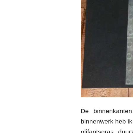
De binnenkante
binnenwerk heb ik 
olifantsgras, duur