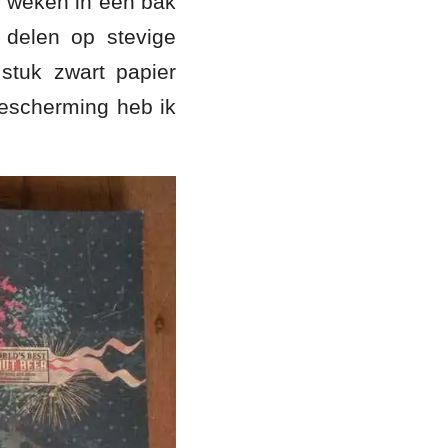
en weken in een bak
 delen op stevige
stuk zwart papier
bescherming heb ik