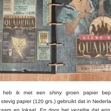
n heb ik met een
shiny
groen papier bep
stevig papier (120 grs.) gebruikt dat in Neder
zaam en lokaal. En door het vezeltje dat erin